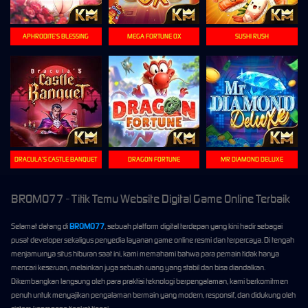
APHRODITE’S BLESSING
MEGA FORTUNE OX
SUSHI RUSH
DRACULA’S CASTLE BANQUET
DRAGON FORTUNE
MR DIAMOND DELUXE
BROMO77 - Titik Temu Website Digital Game Online Terbaik
Selamat datang di
BROMO77
, sebuah platform digital terdepan yang kini hadir sebagai
pusat developer sekaligus penyedia layanan game online resmi dan terpercaya. Di tengah
menjamurnya situs hiburan saat ini, kami memahami bahwa para pemain tidak hanya
mencari keseruan, melainkan juga sebuah ruang yang stabil dan bisa diandalkan.
Dikembangkan langsung oleh para praktisi teknologi berpengalaman, kami berkomitmen
penuh untuk menyajikan pengalaman bermain yang modern, responsif, dan didukung oleh