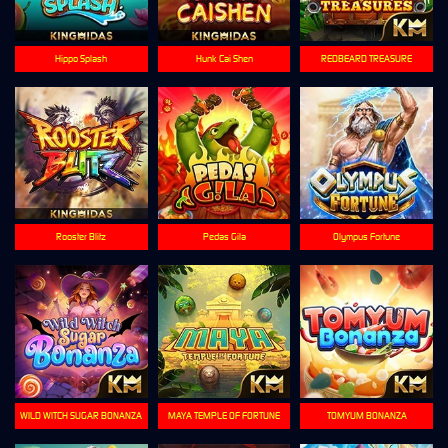
Hippo Splash
Hunk Cai Shen
REDBEARD TREASURE
Rooster Blitz
Pedas Gila
Olympus Fortune
WILD WITCH SUGAR BONANZA
MAYA TEMPLE OF FORTUNE
TOMYUM BONANZA