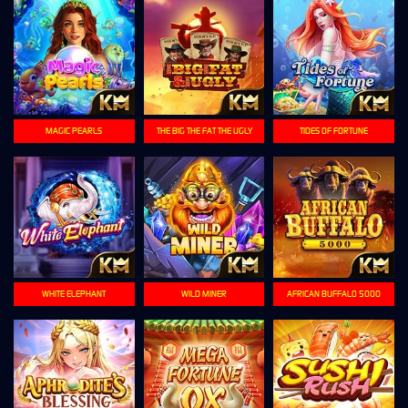
MAGIC PEARLS
THE BIG THE FAT THE UGLY
TIDES OF FORTUNE
WHITE ELEPHANT
WILD MINER
AFRICAN BUFFALO 5000