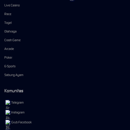
Live Casino
Race
Togel
Olahraga
Crash Game
Arcade
Poker
E-Sports
Sabung Ayam
Komunitas
Telegram
Instagram
Grub Facebook