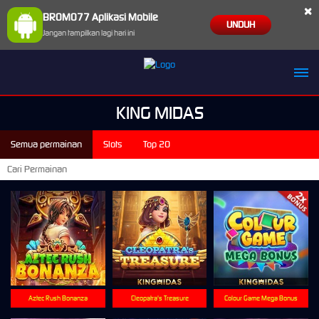
×
BROMO77 Aplikasi Mobile
UNDUH
Jangan tampilkan lagi hari ini
KING MIDAS
Semua permainan
Slots
Top 20
Aztec Rush Bonanza
Cleopatra's Treasure
Colour Game Mega Bonus