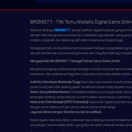
BROMO77 - Titik Temu Website Digital Game Onlin
Selamat datang di
BROMO77
, sebuah platform digital terdepan yang kini
pemain tidak hanya mencari keseruan, melainkan juga sebuah ruang yang 
modern, responsif, dan didukung oleh sistem keamanan tingkat tinggi.
Sebagai pemain, Anda pasti pernah merasakan betapa menyebalkannya berma
sebuah standar baru di mana kenyamanan dan integritas tidak lagi menjadi 
Mengapa Memilih BROMO77 Sebagai Partner Game Online Anda?
Menjadi pemegang otoritas pengembangan mandiri membuat kami memiliki k
transparan, dan profesional. Bagi kami, kepuasan komunitas adalah metrik u
Arsitektur Developer Berkinerja Tinggi:
Kami tahu betul bahwa musuh terbes
(peak hours) saat trafik sedang padat, transisi permainan tetap berjalan mu
Sistem Kompatibilitas Modern:
Fleksibilitas adalah kunci kenyamanan di er
perangkat desktop, tanpa ada penurunan kualitas visual maupun performa.
Keamanan Data Berlapis (HSTS Preloaded):
Keamanan digital bukanlah hal y
dengan aman selama 24 jam penuh dari ancaman pihak ketiga.
Layanan Resmi dengan Standar Inovasi Terverifikasi
Kepercayaan tidak bisa dibeli, melainkan harus dibangun lewat konsistensi
kecurangan, karena setiap sistem yang kami rilis telah melewati proses uji k