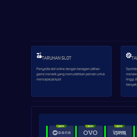
TARUHAN SLOT
TA
Penyedia slot online dengan beragam pilihan
Sportsb
game menarik yang memudahkan pemain untuk
menawar
mencapai jackpot
tinggi,
banyak 