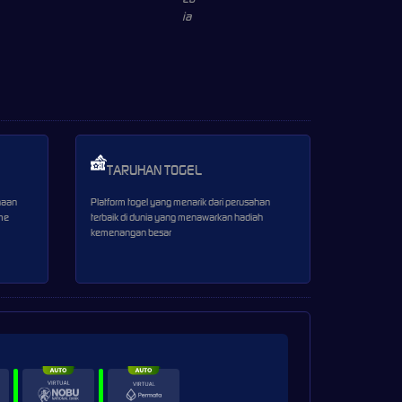
TARUHAN TOGEL
haan
Platform togel yang menarik dari perusahan
ame
terbaik di dunia yang menawarkan hadiah
kemenangan besar