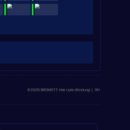
©2026 BROMO77. Hak cipta dilindungi | 18+