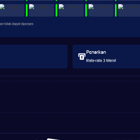
an tidak dapat diproses
Penarikan
Rata-rata 3 Menit