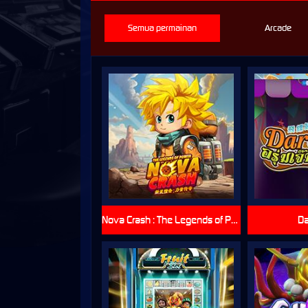
Semua permainan
Arcade
Nova Crash : The Legends of Power
Da