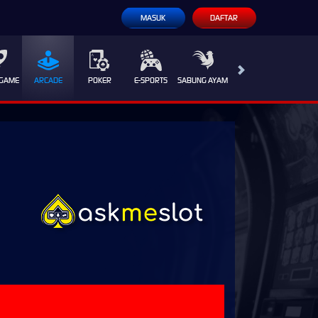
MASUK
DAFTAR
 GAME
ARCADE
POKER
E-SPORTS
SABUNG AYAM
PROMOSI