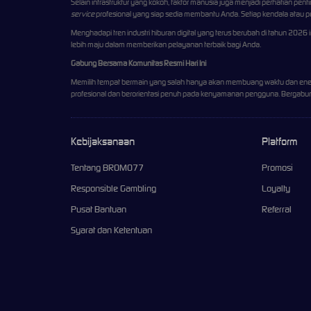
Selain infrastruktur yang kokoh, faktor manusia juga menjadi perhatian p
service
profesional yang siap sedia membantu Anda. Setiap kendala atau pe
Menghadapi tren industri hiburan digital yang terus berubah di tahun 2026 i
lebih maju dalam memberikan pelayanan terbaik bagi Anda.
Gabung Bersama Komunitas Resmi Hari Ini
Memilih tempat bermain yang salah hanya akan membuang waktu dan energi 
profesional dan berorientasi penuh pada kenyamanan pengguna. Bergabung
Kebijaksanaan
Platform
Tentang BROMO77
Promosi
Responsible Gambling
Loyalty
Pusat Bantuan
Referral
Syarat dan Ketentuan