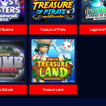
t Busters
Treasure of Pirate
Lagend of 
 Defusal
Treasure Land