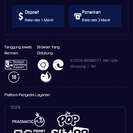
Deposit
Penarikan
Rata-rata 1 Menit
Rata-rata 3 Menit
Tanggung Jawab
Browser Yang
Bermain
Didukung
©2026 BROMO77. Hak cipta
dilindungi | 18+
Platform Penyedia Layanan
Slots