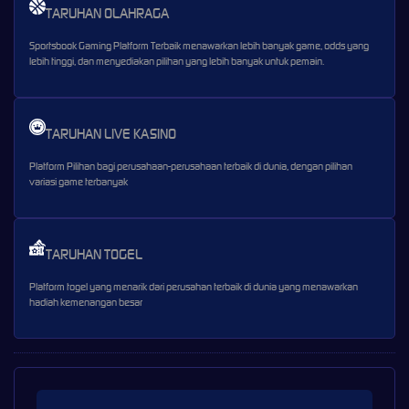
TARUHAN OLAHRAGA
Sportsbook Gaming Platform Terbaik menawarkan lebih banyak game, odds yang
lebih tinggi, dan menyediakan pilihan yang lebih banyak untuk pemain.
TARUHAN LIVE KASINO
Platform Pilihan bagi perusahaan-perusahaan terbaik di dunia, dengan pilihan
variasi game terbanyak
TARUHAN TOGEL
Platform togel yang menarik dari perusahan terbaik di dunia yang menawarkan
hadiah kemenangan besar