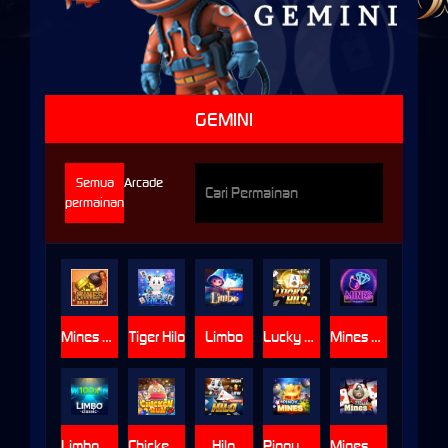
GEMINI
Semua
Arcade
permainan
Mines Gold Rush
Tiger Hilo
Limbo
Lucky Hilo
Mines Neon
Limbo Classic
Chicken Run
Hilo
Pinoy Mines
Mines Maple