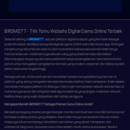
BROMO77 - Titik Temu Website Digital Game Online Terbaik
Selamat datang di
BROMO77
, sebuah platform digital terdepan yang kini hadir sebagai
pusat developer sekaligus penyedia layanan game online resmi dan terpercaya. Di tengah
menjamurnya situs hiburan saat ini, kami memahami bahwa para pemain tidak hanya
mencari keseruan, melainkan juga sebuah ruang yang stabil dan bisa diandalkan.
Dikembangkan langsung oleh para praktisi teknologi berpengalaman, kami berkomitmen
penuh untuk menyajikan pengalaman bermain yang modern, responsif, dan didukung oleh
sistem keamanan tingkat tinggi.
Sebagai pemain, Anda pasti pernah merasakan betapa menyebalkannya bermain di
platform yang sering mengalami kendala teknis atau bahkan tidak transparan. Itulah alasan
mendasar mengapa platform ini dibangun. Kami ingin menciptakan sebuah standar baru di
mana kenyamanan dan integritas tidak lagi menjadi hal yang langka, melainkan sebuah
fasilitas dasar yang wajib didapatkan oleh setiap pengguna.
Mengapa Memilih BROMO77 Sebagai Partner Game Online Anda?
Menjadi pemegang otoritas pengembangan mandiri membuat kami memiliki kontrol penuh
terhadap kualitas produk yang disajikan. Kami tidak hanya menawarkan hiburan instan,
tetapi juga fokus membangun ekosistem permainan yang sehat, transparan, dan
profesional. Bagi kami, kepuasan komunitas adalah metrik utama kesuksesan. Berikut