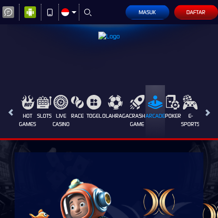
MASUK
DAFTAR
HOT
SLOTS
LIVE
RACE
TOGEL
OLAHRAGA
CRASH
ARCADE
POKER
E-
SABUN
GAMES
CASINO
GAME
SPORTS
AYAM