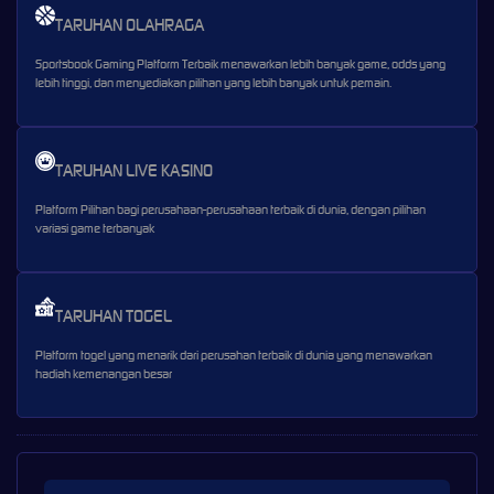
TARUHAN OLAHRAGA
Sportsbook Gaming Platform Terbaik menawarkan lebih banyak game, odds yang
lebih tinggi, dan menyediakan pilihan yang lebih banyak untuk pemain.
TARUHAN LIVE KASINO
Platform Pilihan bagi perusahaan-perusahaan terbaik di dunia, dengan pilihan
variasi game terbanyak
TARUHAN TOGEL
Platform togel yang menarik dari perusahan terbaik di dunia yang menawarkan
hadiah kemenangan besar