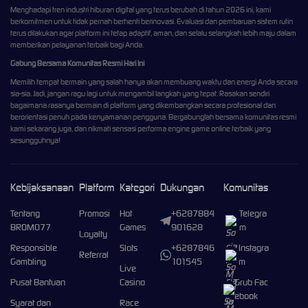
Menghadapi tren industri hiburan digital yang terus berubah di tahun 2026 ini, kami
berkomitmen untuk tidak pernah berhenti berinovasi. Evaluasi dan pembaruan sistem rutin
terus dilakukan agar platform ini tetap adaptif, aman, dan selalu selangkah lebih maju dalam
memberikan pelayanan terbaik bagi Anda.
Gabung Bersama Komunitas Resmi Hari Ini
Memilih tempat bermain yang salah hanya akan membuang waktu dan energi Anda secara
sia-sia. Jadi, jangan ragu lagi untuk mengambil langkah yang tepat. Rasakan sendiri
bagaimana rasanya bermain di platform yang dikembangkan secara profesional dan
berorientasi penuh pada kenyamanan pengguna. Bergabunglah bersama komunitas resmi
kami sekarang juga, dan nikmati sensasi performa engine game online terbaik yang
sesungguhnya!
Kebijaksanaan
Platform
Kategori
Dukungan
Komunitas
Tentang
Promosi
Hot
+6287884
Telegra
BROMO77
Games
901628
m
Loyalty
Responsible
Slots
+6287846
Instagra
Referral
Gambling
101545
m
Live
Pusat Bantuan
Casino
Grub Fac
ebook
Syarat dan
Race