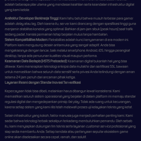
adalah beberapa pilar utama yang mendasari keahlian serta keandalan infrastruktur digital
yang kami kelola:
Arsitektur Developer Berkinerja Tinggi:
Kami tahu betul bahwa musuh terbesar para gamer
adalah
delay
atau lag. Oleh karena itu, server kami dirancang dengan spesifikasi tinggi guna
menjamin stabilitas koneksi yang optimal. Bahkan di jam-jam sibuk (peak hours) saat trafik
sedang padat, transisi permainan tetap berjalan mulus tanpa hambatan.
Sistem Kompatibilitas Modern:
Fleksibilitas adalah kunci kenyamanan di era modern ini.
Platform kami mengusung desain antarmuka yang sangat adaptif. Anda bisa
mengaksesnya dengan lancar, baik melalui smartphone Android, iOS, hingga perangkat
desktop, tanpa ada penurunan kualitas visual maupun performa.
Keamanan Data Berlapis (HSTS Preloaded):
Keamanan digital bukanlah hal yang bisa
ditawar. Kami menerapkan teknologi enkripsi data mutakhir dan sertifikasi SSL bawaan
untuk memastikan bahwa seluruh data sensitif serta privasi Anda terlindungi dengan aman
selama 24 jam penuh dari ancaman pihak ketiga.
Layanan Resmi dengan Standar Inovasi Terverifikasi
Kepercayaan tidak bisa dibeli, melainkan harus dibangun lewat konsistensi. Kami
memastikan seluruh sistem operasional yang berjalan di dalam platform ini memaju standar
regulasi digital dan mengedepankan prinsip
fair play
. Tidak ada ruang untuk kecurangan,
karena setiap sistem yang kami rilis telah melewati proses uji kelayakan teknis yang ketat.
Selain infrastruktur yang kokoh, faktor manusia juga menjadi perhatian penting kami. Kami
sadar bahwa teknologi terbaik sekalipun terkadang membutuhkan pemandu. Oleh sebab
itu, kami menyiapkan dukungan tim teknis serta layanan
customer service
profesional yang
siap sedia membantu Anda. Setiap kendala atau pertanyaan seputar ekosistem game
online akan diselesaikan secara cepat, ramah, dan solutif.