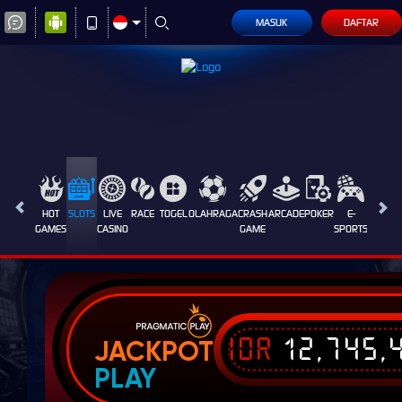
MASUK
DAFTAR
HOT
SLOTS
LIVE
RACE
TOGEL
OLAHRAGA
CRASH
ARCADE
POKER
E-
SABUN
GAMES
CASINO
GAME
SPORTS
AYAM
IDR
12,745,
JACKPOT
PLAY