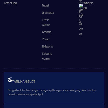
Ketentuan
Whatsa
Togel
pp
Olahraga
Crash
Game
Arcade
Poker
E-Sports
Sabung
Ayam
TARUHAN SLOT
Penyedia slot online dengan beragam pilihan game menarik yang memudahkan
pemain untuk mencapai jackpot