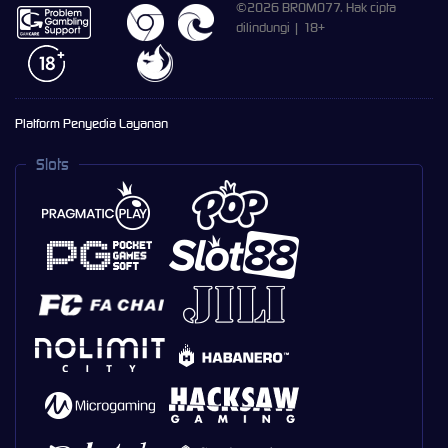
©2026 BROMO77. Hak cipta
dilindungi | 18+
Platform Penyedia Layanan
Slots