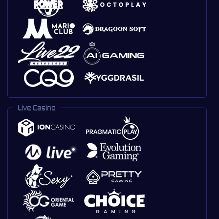
Live Casino