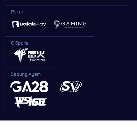
Poker
E-Sports
Sabung Ayam