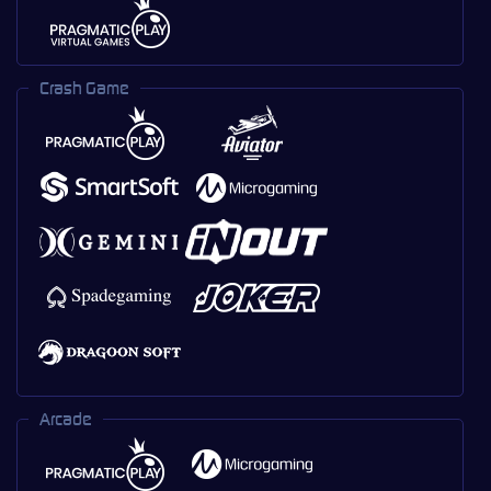
Crash Game
Arcade