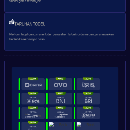
variasi game terbanyak
TARUHAN TOGEL
Platform togel yang menarik dari perusahan terbaik di dunia yang menawarkan
hadiah kemenangan besar