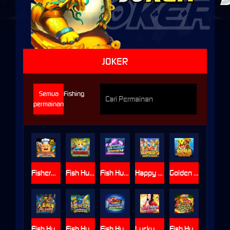
JOKER
Semua
Fishing
permainan
Fisherman's Wharf
Fish Hunter Insect Paradise
Fish Hunter 2 EX-Pro
Happy Fish 5
Golden Toad Fish Hunting
Fish Hunting: Da Sheng Nao Hai
Fish Hunting: Yao Qian Shu
Fish Hunter 2 EX-Novice
Lucky Wheel
Fish Hunter Monster Awaken