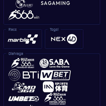
Race
Togel
Olahraga