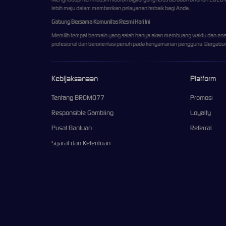
lebih maju dalam memberikan pelayanan terbaik bagi Anda.
Gabung Bersama Komunitas Resmi Hari Ini
Memilih tempat bermain yang salah hanya akan membuang waktu dan energi 
profesional dan berorientasi penuh pada kenyamanan pengguna. Bergabung
Kebijaksanaan
Platform
Tentang BROMO77
Promosi
Responsible Gambling
Loyalty
Pusat Bantuan
Referral
Syarat dan Ketentuan