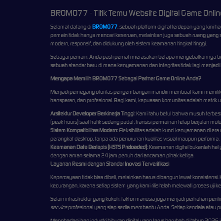
BROMO77 - Titik Temu Website Digital Game Onlin
Selamat datang di
BROMO77
, sebuah platform digital terdepan yang kini
pemain tidak hanya mencari keseruan, melainkan juga sebuah ruang yang 
modern, responsif, dan didukung oleh sistem keamanan tingkat tinggi.
Sebagai pemain, Anda pasti pernah merasakan betapa menyebalkannya berma
sebuah standar baru di mana kenyamanan dan integritas tidak lagi menjadi 
Mengapa Memilih BROMO77 Sebagai Partner Game Online Anda?
Menjadi pemegang otoritas pengembangan mandiri membuat kami memiliki k
transparan, dan profesional. Bagi kami, kepuasan komunitas adalah metrik u
Arsitektur Developer Berkinerja Tinggi:
Kami tahu betul bahwa musuh terbes
(peak hours) saat trafik sedang padat, transisi permainan tetap berjalan mu
Sistem Kompatibilitas Modern:
Fleksibilitas adalah kunci kenyamanan di er
perangkat desktop, tanpa ada penurunan kualitas visual maupun performa.
Keamanan Data Berlapis (HSTS Preloaded):
Keamanan digital bukanlah hal y
dengan aman selama 24 jam penuh dari ancaman pihak ketiga.
Layanan Resmi dengan Standar Inovasi Terverifikasi
Kepercayaan tidak bisa dibeli, melainkan harus dibangun lewat konsistensi
kecurangan, karena setiap sistem yang kami rilis telah melewati proses uji k
Selain infrastruktur yang kokoh, faktor manusia juga menjadi perhatian p
service
profesional yang siap sedia membantu Anda. Setiap kendala atau pe
Menghadapi tren industri hiburan digital yang terus berubah di tahun 2026 i