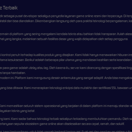
e Terbaik
 hadir sebagai pusat developer sekaligus penyedia layanan game online resmi dan terpercaya. Di 
stabil dan bisa diandalkan. Dikembangkan langsung oleh para praktisi teknologi berpengalaman
in di platform yang sering mengalami kendala teknis atau bahkan tidak transparan. Itulah ala
hal yang langka, melainkan sebuah fasilitas dasar yang wajib didapatkan oleh setiap pengguna.
ontrol penuh terhadap kualitas produk yang disajikan. Kami tidak hanya menawarkan hiburan in
tama kesuksesan. Berikut adalah beberapa pilar utama yang mendasari keahlian serta keandalan inf
ar para gamer adalah
delay
atau lag. Oleh karena itu, server kami dirancang dengan spesifikasi tin
lus tanpa hambatan.
a modern ini. Platform kami mengusung desain antarmuka yang sangat adaptif. Anda bisa mengakse
ang bisa ditawar. Kami menerapkan teknologi enkripsi data mutakhir dan sertifikasi SSL bawaan un
. Kami memastikan seluruh sistem operasional yang berjalan di dalam platform ini memaju standar 
elayakan teknis yang ketat.
enting kami. Kami sadar bahwa teknologi terbaik sekalipun terkadang membutuhkan pemandu. Oleh s
rtanyaan seputar ekosistem game online akan diselesaikan secara cepat, ramah, dan solutif.
ni, kami berkomitmen untuk tidak pernah berhenti berinovasi. Evaluasi dan pembaruan sistem rutin t