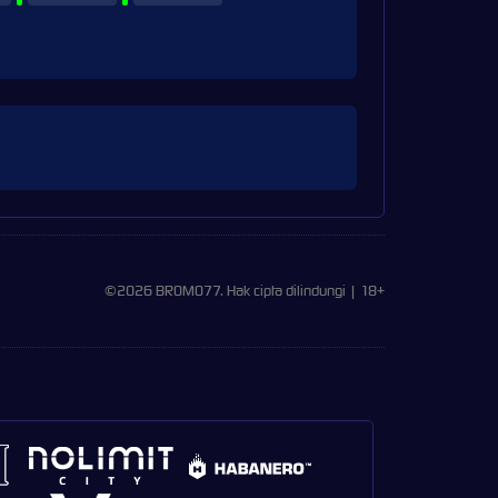
©2026 BROMO77. Hak cipta dilindungi | 18+