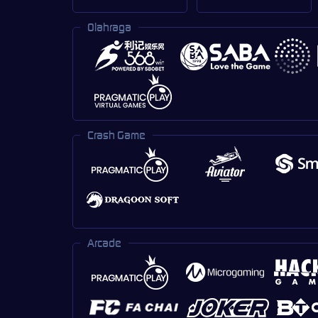
Olahraga
Crash Game
Arcade