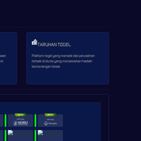
TARUHAN TOGEL
haan
Platform togel yang menarik dari perusahan
ame
terbaik di dunia yang menawarkan hadiah
kemenangan besar