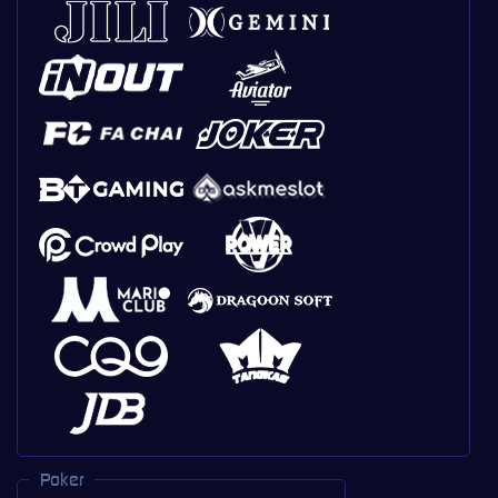
Poker