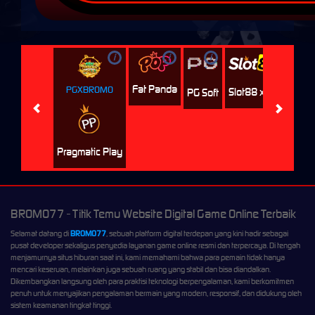
i
i
i
i
i
Facha
Fat Panda
PGXBROMO
Slot88 x PP
PG Soft
Pragmatic Play
BROMO77 - Titik Temu Website Digital Game Online Terbaik
Selamat datang di
BROMO77
, sebuah platform digital terdepan yang kini hadir sebagai
pusat developer sekaligus penyedia layanan game online resmi dan terpercaya. Di tengah
menjamurnya situs hiburan saat ini, kami memahami bahwa para pemain tidak hanya
mencari keseruan, melainkan juga sebuah ruang yang stabil dan bisa diandalkan.
Dikembangkan langsung oleh para praktisi teknologi berpengalaman, kami berkomitmen
penuh untuk menyajikan pengalaman bermain yang modern, responsif, dan didukung oleh
sistem keamanan tingkat tinggi.