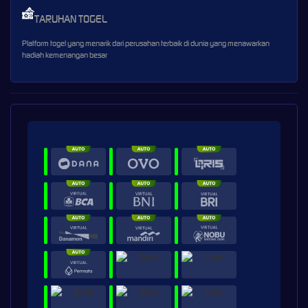
TARUHAN TOGEL
Platform togel yang menarik dari perusahan terbaik di dunia yang menawarkan
hadiah kemenangan besar