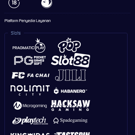
Platform Penyedia Layanan
Slots