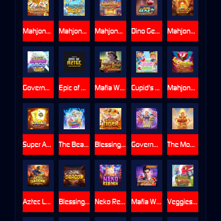
Mahjong Legend
Mahjong of the White Tiger
Mahjong Legend Xmas
Dino Gems
Mahjong Legacy
Government Disco
Epic of Aztec
Mafia Ways
Cupid's Garden
Mahjong of the Phoenix
Super Ace X
The Beat of Olympus 1000
Blessing of the Tiger
Government Joke
The Monkey King
Aztec Legend
Blessing of the Dragon
Neko Reborn
Mafia Ways II : Metro Haven Heist
Veggies Bonanza