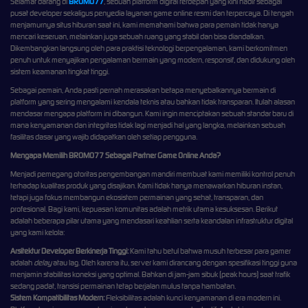
Selamat datang di
BROMO77
, sebuah platform digital terdepan yang kini hadir sebagai
pusat developer sekaligus penyedia layanan game online resmi dan terpercaya. Di tengah
menjamurnya situs hiburan saat ini, kami memahami bahwa para pemain tidak hanya
mencari keseruan, melainkan juga sebuah ruang yang stabil dan bisa diandalkan.
Dikembangkan langsung oleh para praktisi teknologi berpengalaman, kami berkomitmen
penuh untuk menyajikan pengalaman bermain yang modern, responsif, dan didukung oleh
sistem keamanan tingkat tinggi.
Sebagai pemain, Anda pasti pernah merasakan betapa menyebalkannya bermain di
platform yang sering mengalami kendala teknis atau bahkan tidak transparan. Itulah alasan
mendasar mengapa platform ini dibangun. Kami ingin menciptakan sebuah standar baru di
mana kenyamanan dan integritas tidak lagi menjadi hal yang langka, melainkan sebuah
fasilitas dasar yang wajib didapatkan oleh setiap pengguna.
Mengapa Memilih BROMO77 Sebagai Partner Game Online Anda?
Menjadi pemegang otoritas pengembangan mandiri membuat kami memiliki kontrol penuh
terhadap kualitas produk yang disajikan. Kami tidak hanya menawarkan hiburan instan,
tetapi juga fokus membangun ekosistem permainan yang sehat, transparan, dan
profesional. Bagi kami, kepuasan komunitas adalah metrik utama kesuksesan. Berikut
adalah beberapa pilar utama yang mendasari keahlian serta keandalan infrastruktur digital
yang kami kelola:
Arsitektur Developer Berkinerja Tinggi:
Kami tahu betul bahwa musuh terbesar para gamer
adalah
delay
atau lag. Oleh karena itu, server kami dirancang dengan spesifikasi tinggi guna
menjamin stabilitas koneksi yang optimal. Bahkan di jam-jam sibuk (peak hours) saat trafik
sedang padat, transisi permainan tetap berjalan mulus tanpa hambatan.
Sistem Kompatibilitas Modern:
Fleksibilitas adalah kunci kenyamanan di era modern ini.