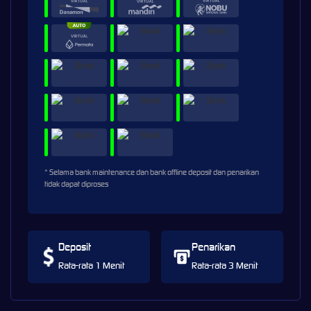
* Selama bank maintenance dan bank offline deposit dan penarikan
tidak dapat diproses
Deposit
Penarikan
Rata-rata 1 Menit
Rata-rata 3 Menit