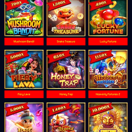
Mushroom Bandit
Snake Treasure
Lucky Fortune
Fiery Lava
Honey Trap
Heavenly Fortunes 2