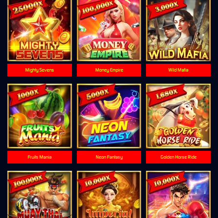
Mighty Sevens
Money Empire
Wild Mafia
Fruits Mania
Neon Fantasy
Golden Horse Ride