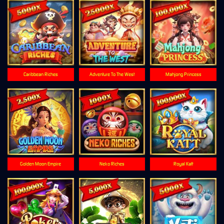
Caribbean Riches
Adventure To The West
Mahjong Princess
Golden Moon Empire
Neko Riches
Royal Katt