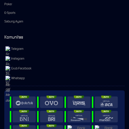
Poker
E-Sports
Sabung Ayam
Komunitas
Telegram
Instagram
Grub Facebook
Whatsapp