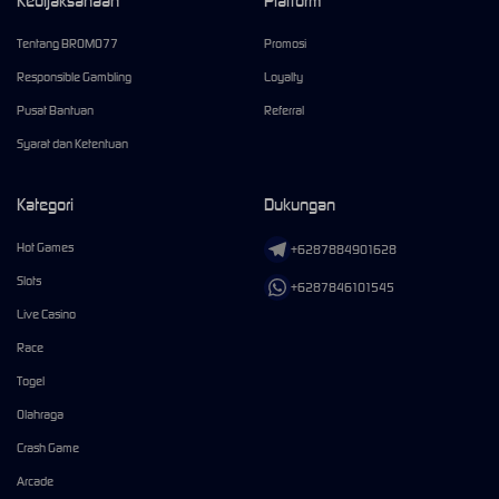
Kebijaksanaan
Platform
Tentang BROMO77
Promosi
Responsible Gambling
Loyalty
Pusat Bantuan
Referral
Syarat dan Ketentuan
Kategori
Dukungan
Hot Games
+6287884901628
Slots
+6287846101545
Live Casino
Race
Togel
Olahraga
Crash Game
Arcade