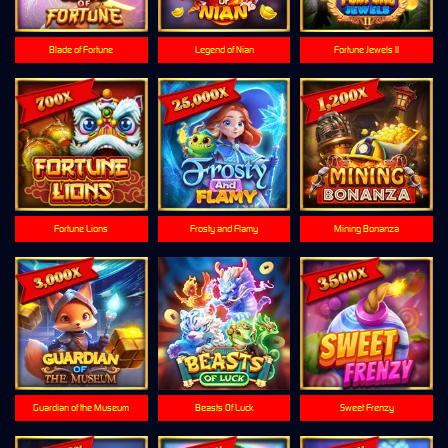
Blade of Fortune
Legend of Nian
Fortune Jewels II
Fortune Lions
Frosty and Flamy
Mining Bonanza
Guardian of the Museum
Beasts Of Luck
Sweet Frenzy