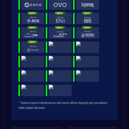
* Selama bank maintenance dan bank offline deposit dan penarikan
tidak dapat diproses