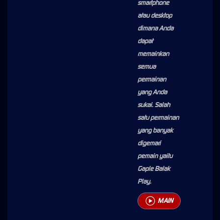
smartphone
atau desktop
dimana Anda
dapat
memainkan
semua
permainan
yang Anda
sukai. Salah
satu permainan
yang banyak
digemari
pemain yaitu
Gaple Balak
Play.
MAIN