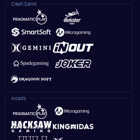
Crash Game
Arcade