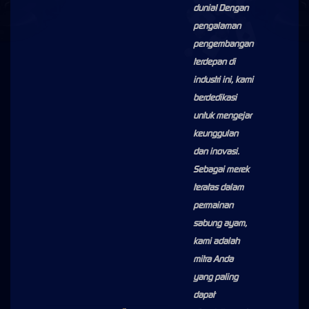
dunia! Dengan
pengalaman
pengembangan
terdepan di
industri ini, kami
berdedikasi
untuk mengejar
keunggulan
dan inovasi.
Sebagai merek
teratas dalam
permainan
sabung ayam,
kami adalah
mitra Anda
yang paling
dapat