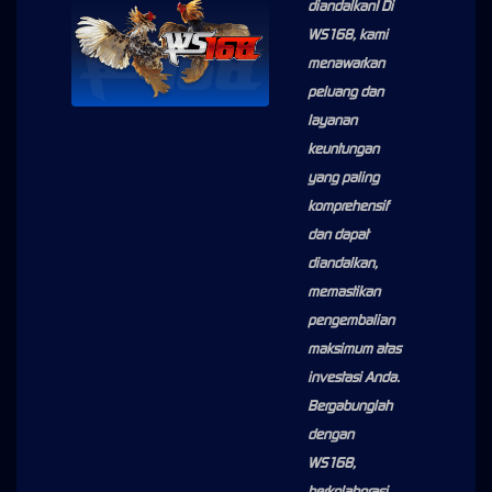
diandalkan! Di
WS168, kami
menawarkan
peluang dan
layanan
keuntungan
yang paling
komprehensif
dan dapat
diandalkan,
memastikan
pengembalian
maksimum atas
investasi Anda.
Bergabunglah
dengan
WS168,
berkolaborasi