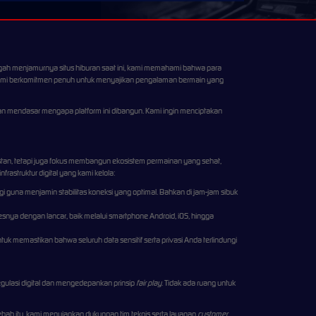
tengah menjamurnya situs hiburan saat ini, kami memahami bahwa para
, kami berkomitmen penuh untuk menyajikan pengalaman bermain yang
san mendasar mengapa platform ini dibangun. Kami ingin menciptakan
stan, tetapi juga fokus membangun ekosistem permainan yang sehat,
rastruktur digital yang kami kelola:
ggi guna menjamin stabilitas koneksi yang optimal. Bahkan di jam-jam sibuk
snya dengan lancar, baik melalui smartphone Android, iOS, hingga
tuk memastikan bahwa seluruh data sensitif serta privasi Anda terlindungi
regulasi digital dan mengedepankan prinsip
fair play
. Tidak ada ruang untuk
ebab itu, kami menyiapkan dukungan tim teknis serta layanan
customer