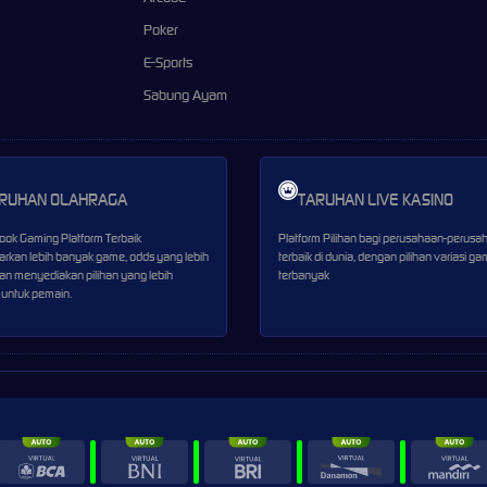
Poker
E-Sports
Sabung Ayam
RUHAN OLAHRAGA
TARUHAN LIVE KASINO
ook Gaming Platform Terbaik
Platform Pilihan bagi perusahaan-perusa
kan lebih banyak game, odds yang lebih
terbaik di dunia, dengan pilihan variasi g
 dan menyediakan pilihan yang lebih
terbanyak
untuk pemain.