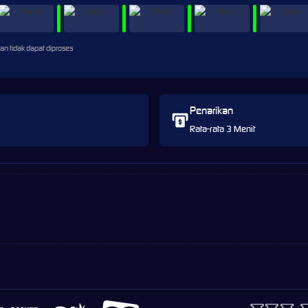
an tidak dapat diproses
Penarikan
Rata-rata 3 Menit