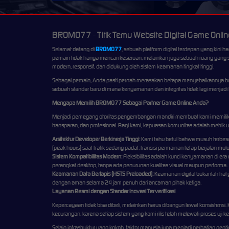
BROMO77 - Titik Temu Website Digital Game Onlin
Selamat datang di
BROMO77
, sebuah platform digital terdepan yang kini
pemain tidak hanya mencari keseruan, melainkan juga sebuah ruang yang 
modern, responsif, dan didukung oleh sistem keamanan tingkat tinggi.
Sebagai pemain, Anda pasti pernah merasakan betapa menyebalkannya berma
sebuah standar baru di mana kenyamanan dan integritas tidak lagi menjadi 
Mengapa Memilih BROMO77 Sebagai Partner Game Online Anda?
Menjadi pemegang otoritas pengembangan mandiri membuat kami memiliki k
transparan, dan profesional. Bagi kami, kepuasan komunitas adalah metrik u
Arsitektur Developer Berkinerja Tinggi:
Kami tahu betul bahwa musuh terbes
(peak hours) saat trafik sedang padat, transisi permainan tetap berjalan mu
Sistem Kompatibilitas Modern:
Fleksibilitas adalah kunci kenyamanan di er
perangkat desktop, tanpa ada penurunan kualitas visual maupun performa.
Keamanan Data Berlapis (HSTS Preloaded):
Keamanan digital bukanlah hal y
dengan aman selama 24 jam penuh dari ancaman pihak ketiga.
Layanan Resmi dengan Standar Inovasi Terverifikasi
Kepercayaan tidak bisa dibeli, melainkan harus dibangun lewat konsistensi
kecurangan, karena setiap sistem yang kami rilis telah melewati proses uji k
Selain infrastruktur yang kokoh, faktor manusia juga menjadi perhatian p