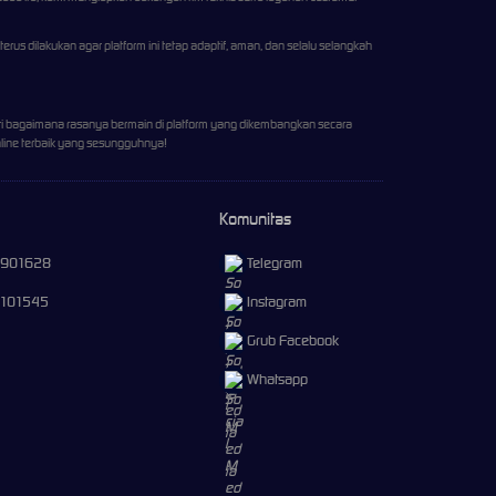
erus dilakukan agar platform ini tetap adaptif, aman, dan selalu selangkah
iri bagaimana rasanya bermain di platform yang dikembangkan secara
line terbaik yang sesungguhnya!
Komunitas
901628
Telegram
101545
Instagram
Grub Facebook
Whatsapp