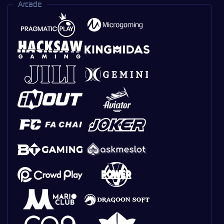
Arcade