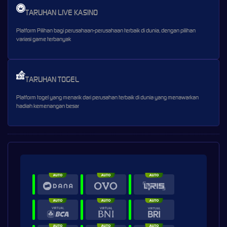
TARUHAN LIVE KASINO
Platform Pilihan bagi perusahaan-perusahaan terbaik di dunia, dengan pilihan
variasi game terbanyak
TARUHAN TOGEL
Platform togel yang menarik dari perusahan terbaik di dunia yang menawarkan
hadiah kemenangan besar