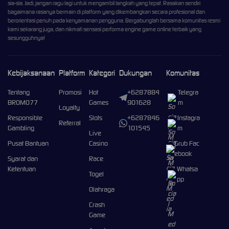
sia-sia. Jadi, jangan ragu lagi untuk mengambil langkah yang tepat. Rasakan sendiri
bagaimana rasanya bermain di platform yang dikembangkan secara profesional dan
berorientasi penuh pada kenyamanan pengguna. Bergabunglah bersama komunitas resmi
kami sekarang juga, dan nikmati sensasi performa engine game online terbaik yang
sesungguhnya!
Kebijaksanaan
Platform
Kategori
Dukungan
Komunitas
Tentang
Promosi
Hot
+6287884
Telegra
BROMO77
Games
901628
m
Loyalty
Responsible
Slots
+6287846
Instagra
Referral
Gambling
101545
m
Live
Pusat Bantuan
Casino
Grub Fac
ebook
Syarat dan
Race
Ketentuan
Whatsa
Togel
pp
Olahraga
Crash
Game