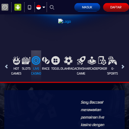
MASUK
DAFTAR
HOT
SLOTS
LIVE
RACE
TOGEL
OLAHRAGA
CRASH
ARCADE
POKER
E-
SABUN
GAMES
CASINO
GAME
SPORTS
AYAM
Sexy Baccarat
menawarkan
permainan live
kasino dengan