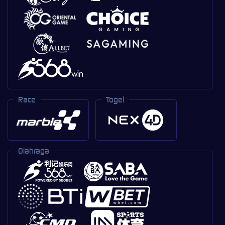
Race
Togel
Olahraga