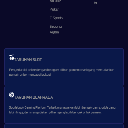
Arcade
Poker
E-Sports
Sabung
Ayam
TARUHAN SLOT
Penyedia slot online dengan beragam pilihan game menarik yang memudahkan
pemain untuk mencapai jackpot
TARUHAN OLAHRAGA
Sportsbook Gaming Platform Terbaik menawarkan lebih banyak game, odds yang
lebih tinggi, dan menyediakan pilihan yang lebih banyak untuk pemain.