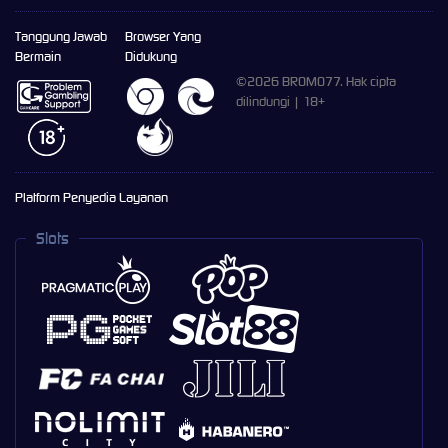
Tanggung Jawab
Browser Yang
Bermain
Didukung
©2026 BROMO77. Hak cipta
dilindungi | 18+
Platform Penyedia Layanan
Slots