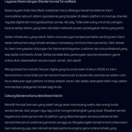
Layanan Resmi dengan Standar Inovasi Terverifikasi
Kepercayaan tidak bisa dibeli, melainkan harus dibangun lewat konsistensi. Kami
memastikan seluruh sistem operasional yang berjalan di dalam platform ini memaju standar
regulasi digital dan mengedepankan prinsip
fair play
. Tidak ada ruang untuk kecurangan,
karena setiap sistem yang kami rilis telah melewati proses uji kelayakan teknis yang ketat.
Selain infrastruktur yang kokoh, faktor manusia juga menjadi perhatian penting kami. Kami
sadar bahwa teknologi terbaik sekalipun terkadang membutuhkan pemandu. Oleh sebab
itu, kami menyiapkan dukungan tim teknis serta layanan
customer service
profesional yang
siap sedia membantu Anda. Setiap kendala atau pertanyaan seputar ekosistem game
online akan diselesaikan secara cepat, ramah, dan solutif.
Menghadapi tren industri hiburan digital yang terus berubah di tahun 2026 ini, kami
berkomitmen untuk tidak pernah berhenti berinovasi. Evaluasi dan pembaruan sistem rutin
terus dilakukan agar platform ini tetap adaptif, aman, dan selalu selangkah lebih maju dalam
memberikan pelayanan terbaik bagi Anda.
Gabung Bersama Komunitas Resmi Hari Ini
Memilih tempat bermain yang salah hanya akan membuang waktu dan energi Anda
secara sia-sia. Jadi, jangan ragu lagi untuk mengambil langkah yang tepat. Rasakan sendiri
bagaimana rasanya bermain di platform yang dikembangkan secara profesional dan
berorientasi penuh pada kenyamanan pengguna. Bergabunglah bersama komunitas resmi
kami sekarang juga, dan nikmati sensasi performa engine game online terbaik yang