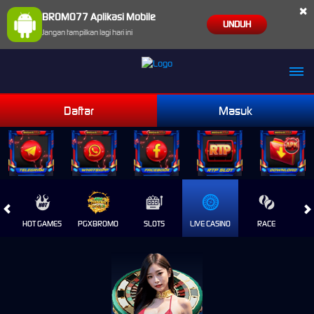
×
BROMO77 Aplikasi Mobile
UNDUH
Jangan tampilkan lagi hari ini
Daftar
Masuk
HOT GAMES
PGXBROMO
SLOTS
LIVE CASINO
RACE