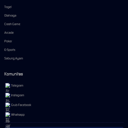
Togel
Olahraga
Crash Game
Arcade
Poker
E-Sports
Sabung Ayam
Komunitas
Telegram
Instagram
Grub Facebook
Whatsapp