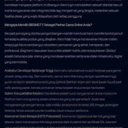
mendasar mengapa platform ini dibangun. Kami ingin menciptakan sebuah standar baru di
mana kenyamanan dan integritas tidak lagi menjadi hal yang langka, melainkan sebuah
fasilitas dasar yang wajib didapatkan oleh setiap pengguna.
Mengapa Memilih BROMO77 Sebagai Partner Game Online Anda?
Menjadi pemegang otoritas pengembangan mandiri membuat kami memiliki kontrol penuh
terhadap kualitas produk yang disajikan. Kami tidak hanya menawarkan hiburan instan,
tetapi juga fokus membangun ekosistem permainan yang sehat, transparan, dan
profesional. Bagi kami, kepuasan komunitas adalah metrik utama kesuksesan. Berikut
adalah beberapa pilar utama yang mendasari keahlian serta keandalan infrastruktur digital
yang kami kelola:
Arsitektur Developer Berkinerja Tinggi:
Kami tahu betul bahwa musuh terbesar para gamer
adalah
delay
atau lag. Oleh karena itu, server kami dirancang dengan spesifikasi tinggi
guna menjamin stabilitas koneksi yang optimal. Bahkan di jam-jam sibuk (peak hours) saat
trafik sedang padat, transisi permainan tetap berjalan mulus tanpa hambatan.
Sistem Kompatibilitas Modern:
Fleksibilitas adalah kunci kenyamanan di era modern ini.
Platform kami mengusung desain antarmuka yang sangat adaptif. Anda bisa
mengaksesnya dengan lancar, baik melalui smartphone Android, iOS, hingga perangkat
desktop, tanpa ada penurunan kualitas visual maupun performa.
Keamanan Data Berlapis (HSTS Preloaded):
Keamanan digital bukanlah hal yang bisa
ditawar. Kami menerapkan teknologi enkripsi data mutakhir dan sertifikasi SSL bawaan
untuk memastikan bahwa seluruh data sensitif serta privasi Anda terlindungi dengan aman