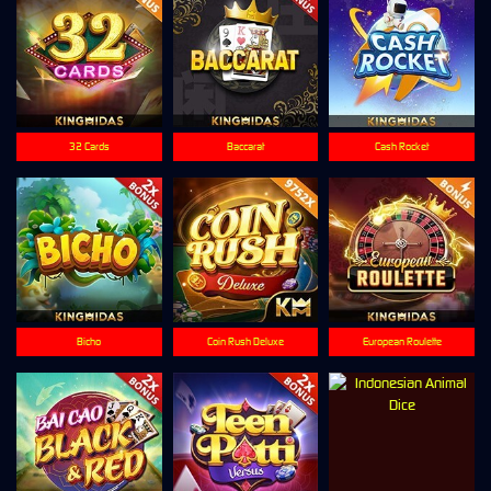
32 Cards
Baccarat
Cash Rocket
Bicho
Coin Rush Deluxe
European Roulette