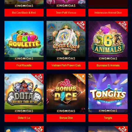
Bai Cao Black & Red
Teen Patti Versus
Indonesian Animal Dice
Fruit Roulette
Vietnam Fish Prawn Crab
Burmese 6 Animals
Dota Hi-Lo
Bonus Dice
Tongits