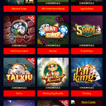
Baccarat: Swipe
KM Virtual Horse Racing
Jogo De Bozo
Fish Prawn Crab 2
Bai Cao
5 Card Poker
Tai Xiu
Monkey King Roulette
Pai Kang