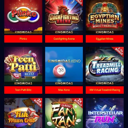
Plinko
Cockfighting Arena
Egyptian Mines
Teen Patti Blitz
Max Keno
KM Virtual Treadmill Racing