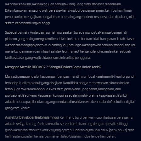
mencari keseruan, melainkan juga sebuah ruang yang stabil dan bisa diandalkan.
Dikembangkan langsung oleh para praktisi teknologi berpengalaman, kami berkomitmen
penuh untuk menyajikan pengalaman bermain yang modern, responsif, dan didukung oleh
sistem keamanan tingkat tinggi.
Sebagai pemain, Anda pasti pernah merasakan betapa menyebalkannya bermain di
platform yang sering mengalami kendala teknis atau bahkan tidak transparan. Itulah alasan
mendasar mengapa platform ini dibangun. Kami ingin menciptakan sebuah standar baru di
mana kenyamanan dan integritas tidak lagi menjadi hal yang langka, melainkan sebuah
fasilitas dasar yang wajib didapatkan oleh setiap pengguna.
Mengapa Memilih BROMO77 Sebagai Partner Game Online Anda?
Menjadi pemegang otoritas pengembangan mandiri membuat kami memiliki kontrol penuh
terhadap kualitas produk yang disajikan. Kami tidak hanya menawarkan hiburan instan,
tetapi juga fokus membangun ekosistem permainan yang sehat, transparan, dan
profesional. Bagi kami, kepuasan komunitas adalah metrik utama kesuksesan. Berikut
adalah beberapa pilar utama yang mendasari keahlian serta keandalan infrastruktur digital
yang kami kelola:
Arsitektur Developer Berkinerja Tinggi:
Kami tahu betul bahwa musuh terbesar para gamer
adalah
delay
atau lag. Oleh karena itu, server kami dirancang dengan spesifikasi tinggi
guna menjamin stabilitas koneksi yang optimal. Bahkan di jam-jam sibuk (peak hours) saat
trafik sedang padat, transisi permainan tetap berjalan mulus tanpa hambatan.