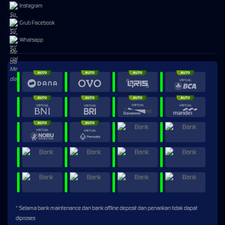
Instagram
Grub Facebook
Whatsapp
* Selama bank maintenance dan bank offline deposit dan penarikan tidak dapat
diproses