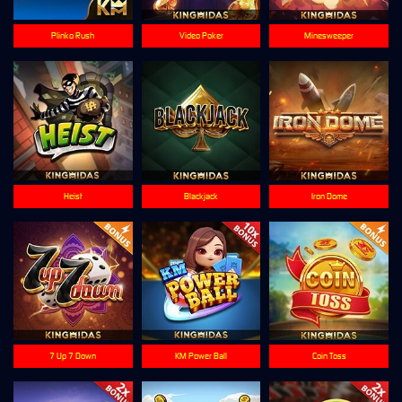
Plinko Rush
Video Poker
Minesweeper
Heist
Blackjack
Iron Dome
7 Up 7 Down
KM Power Ball
Coin Toss