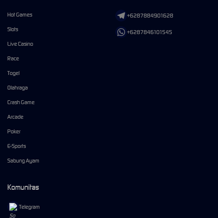
Hot Games
+6287884901628
Slots
+6287846101545
Live Casino
Race
Togel
Olahraga
Crash Game
Arcade
Poker
E-Sports
Sabung Ayam
Komunitas
Telegram