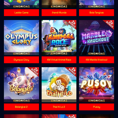
Ladder Game
Jhandi Munda
Bola Tangkas
Olympus Glory
KM Virtual Animal Race
KM Marble Knockout
Belangkai 2
Thai Hi Lo 2
Pusoy