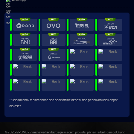
* Selama bank maintenance dan bank offline deposit dan penarikan tidak dapat
diproses
©2026 BROMO77 menawarkan berbagai macam provider pilihan terbaik dan didukung