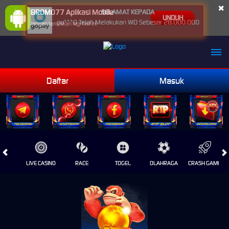
×
SELAMAT KEPADA
BROMO77 Aplikasi Mobile
UNDUH
pu***0 Telah Melakukan WD Sebesar 28.000.000
Jangan tampilkan lagi hari ini
Daftar
Masuk
OTS
LIVE CASINO
RACE
TOGEL
OLAHRAGA
CRASH GAME