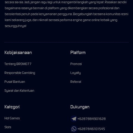
secara sia-sia. Jadi, jangan ragu lagi untuk mengambil langkah yang tepat. Rasakan sendiri
bagaimana rasanya bermain di platform yang dikembangkan secara profesional dan
berorientasi penuh pada kenyamanan pengguna. Bergabunglah bersama komunitas resmi
kami sekarang juga, dan nikmati sensasi performa engine game online terbaik yang
sesungguhnya!
Kebijaksanaan
Platform
Tentang BROMO77
Promosi
Responsible Gambling
Loyalty
Pusat Bantuan
Referral
Syarat dan Ketentuan
Kategori
Dukungan
Hot Games
+6287884901628
Slots
+6287846101545