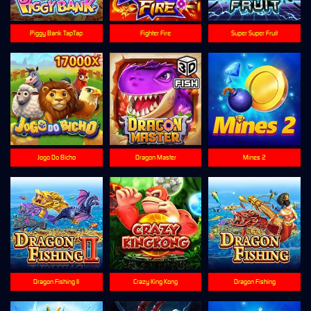
Piggy Bank TapTap
Fighter Fire
Super Super Fruit
Jogo Do Bicho
Dragon Master
Mines 2
Dragon Fishing II
Crazy King Kong
Dragon Fishing