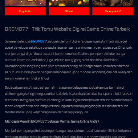
Egypt Hilo
Wheel
Steampunk 2
BROMO77 - Titik Temu Website Digital Game Online Terbaik
Selamat datang di
BROMO77
, sebuah platform digital terdepan yang kini hadir sebagai
pusat developer sekaligus penyedia layanan game online resmi dan terpercaya. Di tengah
menjamurnya situs hiburan saat ini, kami memahami bahwa para pemain tidak hanya
mencari keseruan, melainkan juga sebuah ruang yang stabil dan bisa diandalkan.
Dikembangkan langsung oleh para praktisi teknologi berpengalaman, kami berkomitmen
penuh untuk menyajikan pengalaman bermain yang modern, responsif, dan didukung oleh
sistem keamanan tingkat tinggi.
Sebagai pemain, Anda pasti pernah merasakan betapa menyebalkannya bermain di
platform yang sering mengalami kendala teknis atau bahkan tidak transparan. Itulah alasan
mendasar mengapa platform ini dibangun. Kami ingin menciptakan sebuah standar baru di
mana kenyamanan dan integritas tidak lagi menjadi hal yang langka, melainkan sebuah
fasilitas dasar yang wajib didapatkan oleh setiap pengguna.
Mengapa Memilih BROMO77 Sebagai Partner Game Online Anda?
Menjadi pemegang otoritas pengembangan mandiri membuat kami memiliki kontrol penuh
terhadap kualitas produk yang disajikan. Kami tidak hanya menawarkan hiburan instan,