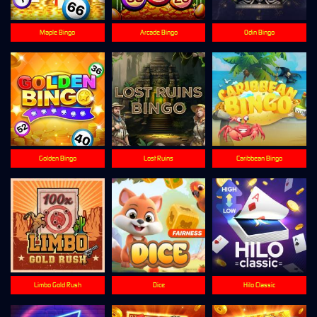
Maple Bingo
Arcade Bingo
Odin Bingo
Golden Bingo
Lost Ruins
Caribbean Bingo
Limbo Gold Rush
Dice
Hilo Classic