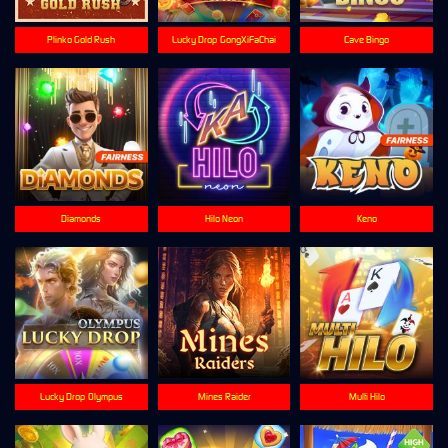
Plinko Gold Rush
Lucky Drop-GongXiFaChai
Cave Bingo
Diamonds
Hilo Neon
Keno
Lucky Drop-Olympus
Mines Raider
Multi Hilo