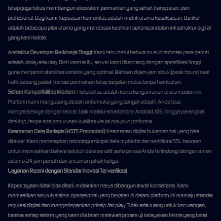
tetapi juga fokus membangun ekosistem permainan yang sehat, transparan, dan
profesional. Bagi kami, kepuasan komunitas adalah metrik utama kesuksesan. Berikut
adalah beberapa pilar utama yang mendasari keahlian serta keandalan infrastruktur digital
yang kami kelola:
Arsitektur Developer Berkinerja Tinggi:
Kami tahu betul bahwa musuh terbesar para gamer
adalah
delay
atau lag. Oleh karena itu, server kami dirancang dengan spesifikasi tinggi
guna menjamin stabilitas koneksi yang optimal. Bahkan di jam-jam sibuk (peak hours) saat
trafik sedang padat, transisi permainan tetap berjalan mulus tanpa hambatan.
Sistem Kompatibilitas Modern:
Fleksibilitas adalah kunci kenyamanan di era modern ini.
Platform kami mengusung desain antarmuka yang sangat adaptif. Anda bisa
mengaksesnya dengan lancar, baik melalui smartphone Android, iOS, hingga perangkat
desktop, tanpa ada penurunan kualitas visual maupun performa.
Keamanan Data Berlapis (HSTS Preloaded):
Keamanan digital bukanlah hal yang bisa
ditawar. Kami menerapkan teknologi enkripsi data mutakhir dan sertifikasi SSL bawaan
untuk memastikan bahwa seluruh data sensitif serta privasi Anda terlindungi dengan aman
selama 24 jam penuh dari ancaman pihak ketiga.
Layanan Resmi dengan Standar Inovasi Terverifikasi
Kepercayaan tidak bisa dibeli, melainkan harus dibangun lewat konsistensi. Kami
memastikan seluruh sistem operasional yang berjalan di dalam platform ini memaju standar
regulasi digital dan mengedepankan prinsip
fair play
. Tidak ada ruang untuk kecurangan,
karena setiap sistem yang kami rilis telah melewati proses uji kelayakan teknis yang ketat.