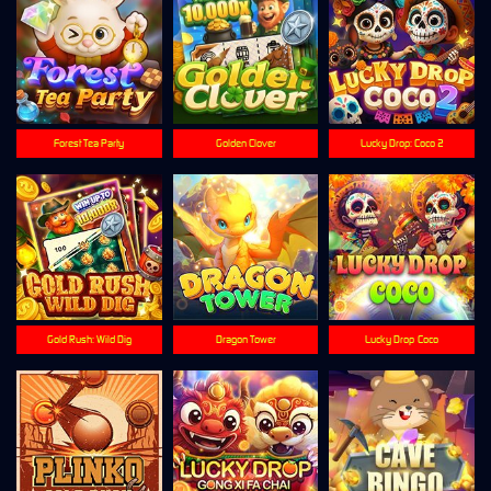
Forest Tea Party
Golden Clover
Lucky Drop: Coco 2
Gold Rush: Wild Dig
Dragon Tower
Lucky Drop-Coco