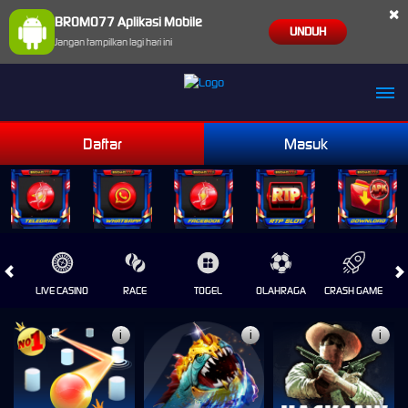
×
BROMO77 Aplikasi Mobile
UNDUH
Jangan tampilkan lagi hari ini
Daftar
Masuk
S
LIVE CASINO
RACE
TOGEL
OLAHRAGA
CRASH GAME
i
i
i