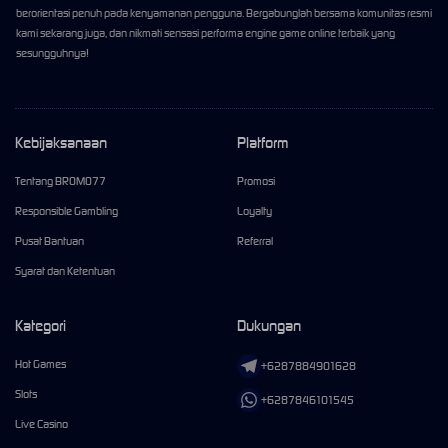
berorientasi penuh pada kenyamanan pengguna. Bergabunglah bersama komunitas resmi
kami sekarang juga, dan nikmati sensasi performa engine game online terbaik yang
sesungguhnya!
Kebijaksanaan
Platform
Tentang BROMO77
Promosi
Responsible Gambling
Loyalty
Pusat Bantuan
Referral
Syarat dan Ketentuan
Kategori
Dukungan
Hot Games
+6287884901628
Slots
+6287846101545
Live Casino