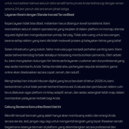
untuk memastikan bahwa seluruh data sensitif serta privasi Anda terlindungi dengan aman
selama 24 jam penuh dari ancaman pihak ketiga.
Layanan Resmi dengan Standar Inovasi Terverifikasi
Kepercayaan tidak bisa dibeli, melainkan harus dibangun lewat konsistensi. Kami
memastikan seluruh sistem operasional yang berjalan di dalam platform ini memaju standar
regulasi digital dan mengedepankan prinsip
fair play
. Tidak ada ruang untuk kecurangan,
karena setiap sistem yang kami rilis telah melewati proses uji kelayakan teknis yang ketat.
Selain infrastruktur yang kokoh, faktor manusia juga menjadi perhatian penting kami. Kami
sadar bahwa teknologi terbaik sekalipun terkadang membutuhkan pemandu. Oleh sebab
itu, kami menyiapkan dukungan tim teknis serta layanan
customer service
profesional yang
siap sedia membantu Anda. Setiap kendala atau pertanyaan seputar ekosistem game
online akan diselesaikan secara cepat, ramah, dan solutif.
Menghadapi tren industri hiburan digital yang terus berubah di tahun 2026 ini, kami
berkomitmen untuk tidak pernah berhenti berinovasi. Evaluasi dan pembaruan sistem rutin
terus dilakukan agar platform ini tetap adaptif, aman, dan selalu selangkah lebih maju dalam
memberikan pelayanan terbaik bagi Anda.
Gabung Bersama Komunitas Resmi Hari Ini
Memilih tempat bermain yang salah hanya akan membuang waktu dan energi Anda
secara sia-sia. Jadi, jangan ragu lagi untuk mengambil langkah yang tepat. Rasakan sendiri
bagaimana rasanya bermain di platform yang dikembangkan secara profesional dan