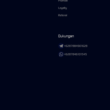
Promosi
Loyalty
Referral
Dukungan
+6287884901628
+6287846101545