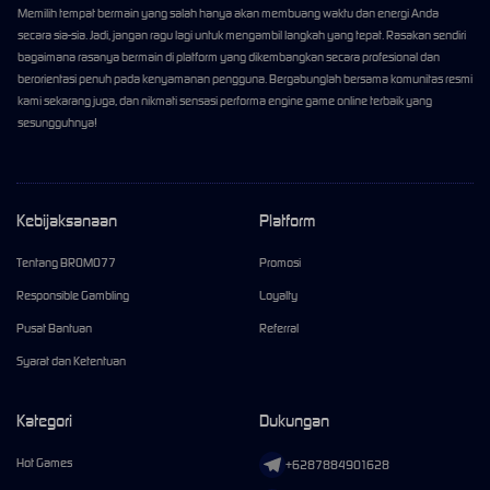
Memilih tempat bermain yang salah hanya akan membuang waktu dan energi Anda
secara sia-sia. Jadi, jangan ragu lagi untuk mengambil langkah yang tepat. Rasakan sendiri
bagaimana rasanya bermain di platform yang dikembangkan secara profesional dan
berorientasi penuh pada kenyamanan pengguna. Bergabunglah bersama komunitas resmi
kami sekarang juga, dan nikmati sensasi performa engine game online terbaik yang
sesungguhnya!
Kebijaksanaan
Platform
Tentang BROMO77
Promosi
Responsible Gambling
Loyalty
Pusat Bantuan
Referral
Syarat dan Ketentuan
Kategori
Dukungan
Hot Games
+6287884901628