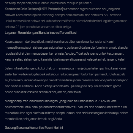
desktop, tanpa ada penurunan kualitas visual maupun performa.
Keamanan Data Berlapis (HSTS Preloaded):
Keamanan digital bukanlah hal yang bisa
ditawar. Kami menerapkan teknologi enkripsi data mutakhir dan sertifikasi SSL bawaan
untuk memastikan bahwa seluruh data sensitif serta privasi Anda terlindungi dengan aman
selama 24 jam penuh dari ancaman pihak ketiga.
Layanan Resmi dengan Standar Inovasi Terverifikasi
Kepercayaan tidak bisa dibeli, melainkan harus dibangun lewat konsistensi. Kami
memastikan seluruh sistem operasional yang berjalan di dalam platform ini memaju standar
regulasi digital dan mengedepankan prinsip
fair play
. Tidak ada ruang untuk kecurangan,
karena setiap sistem yang kami rilis telah melewati proses uji kelayakan teknis yang ketat.
Selain infrastruktur yang kokoh, faktor manusia juga menjadi perhatian penting kami. Kami
sadar bahwa teknologi terbaik sekalipun terkadang membutuhkan pemandu. Oleh sebab
itu, kami menyiapkan dukungan tim teknis serta layanan
customer service
profesional yang
siap sedia membantu Anda. Setiap kendala atau pertanyaan seputar ekosistem game
online akan diselesaikan secara cepat, ramah, dan solutif.
Menghadapi tren industri hiburan digital yang terus berubah di tahun 2026 ini, kami
berkomitmen untuk tidak pernah berhenti berinovasi. Evaluasi dan pembaruan sistem rutin
terus dilakukan agar platform ini tetap adaptif, aman, dan selalu selangkah lebih maju dalam
memberikan pelayanan terbaik bagi Anda.
Gabung Bersama Komunitas Resmi Hari Ini