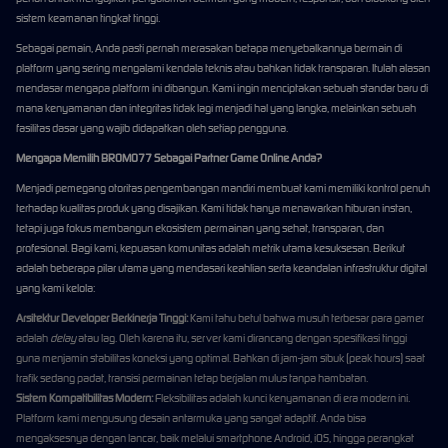
sistem keamanan tingkat tinggi.
Sebagai pemain, Anda pasti pernah merasakan betapa menyebalkannya bermain di
platform yang sering mengalami kendala teknis atau bahkan tidak transparan. Itulah alasan
mendasar mengapa platform ini dibangun. Kami ingin menciptakan sebuah standar baru di
mana kenyamanan dan integritas tidak lagi menjadi hal yang langka, melainkan sebuah
fasilitas dasar yang wajib didapatkan oleh setiap pengguna.
Mengapa Memilih BROMO77 Sebagai Partner Game Online Anda?
Menjadi pemegang otoritas pengembangan mandiri membuat kami memiliki kontrol penuh
terhadap kualitas produk yang disajikan. Kami tidak hanya menawarkan hiburan instan,
tetapi juga fokus membangun ekosistem permainan yang sehat, transparan, dan
profesional. Bagi kami, kepuasan komunitas adalah metrik utama kesuksesan. Berikut
adalah beberapa pilar utama yang mendasari keahlian serta keandalan infrastruktur digital
yang kami kelola:
Arsitektur Developer Berkinerja Tinggi:
Kami tahu betul bahwa musuh terbesar para gamer
adalah
delay
atau lag. Oleh karena itu, server kami dirancang dengan spesifikasi tinggi
guna menjamin stabilitas koneksi yang optimal. Bahkan di jam-jam sibuk (peak hours) saat
trafik sedang padat, transisi permainan tetap berjalan mulus tanpa hambatan.
Sistem Kompatibilitas Modern:
Fleksibilitas adalah kunci kenyamanan di era modern ini.
Platform kami mengusung desain antarmuka yang sangat adaptif. Anda bisa
mengaksesnya dengan lancar, baik melalui smartphone Android, iOS, hingga perangkat