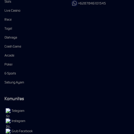
Slots
+6287846101545
Live Casino
Race
Togel
Olahraga
Crash Game
Arcade
Poker
E-Sports
Sabung Ayam
Komunitas
Telegram
Instagram
Grub Facebook