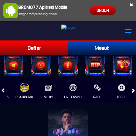
×
BROMO77 Aplikasi Mobile
UNDUH
Jangan tampilkan lagi hari ini
Daftar
Masuk
GAMES
PGXBROMO
SLOTS
LIVE CASINO
RACE
TOGEL