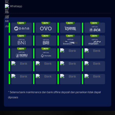
Whatsapp
* Selama bank maintenance dan bank offline deposit dan penarikan tidak dapat
diproses