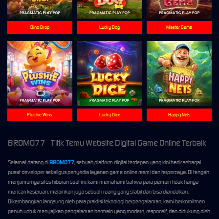
Dino Drop
Lucky Dog
Master Gems
Plushie Wins
Lucky Dice
Happy Nets
BROMO77 - Titik Temu Website Digital Game Online Terbaik
Selamat datang di
BROMO77
, sebuah platform digital terdepan yang kini hadir sebagai
pusat developer sekaligus penyedia layanan game online resmi dan terpercaya. Di tengah
menjamurnya situs hiburan saat ini, kami memahami bahwa para pemain tidak hanya
mencari keseruan, melainkan juga sebuah ruang yang stabil dan bisa diandalkan.
Dikembangkan langsung oleh para praktisi teknologi berpengalaman, kami berkomitmen
penuh untuk menyajikan pengalaman bermain yang modern, responsif, dan didukung oleh