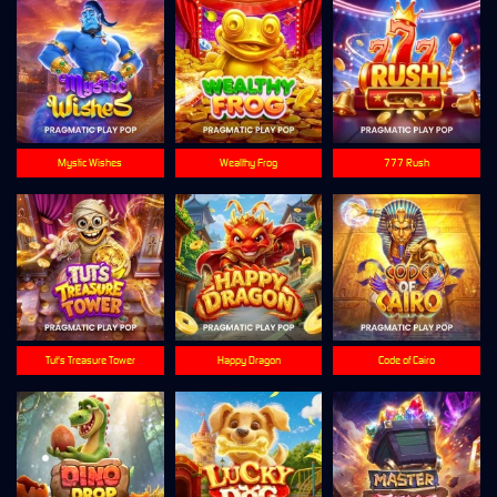
Mystic Wishes
Wealthy Frog
777 Rush
Tut's Treasure Tower
Happy Dragon
Code of Cairo