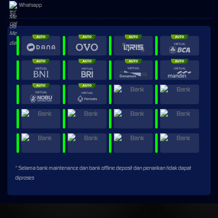
Whatsapp
* Selama bank maintenance dan bank offline deposit dan penarikan tidak dapat
diproses