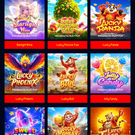
Starlight Wins
Lucky Fortune Tree
Lucky Panda
Lucky Phoenix
Lucky Bull
Jelly Candy