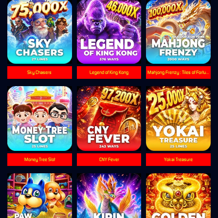
Sky Chasers
Legend of King Kong
Mahjong Frenzy : Tiles of Fortunes
Money Tree Slot
CNY Fever
Yokai Treasure