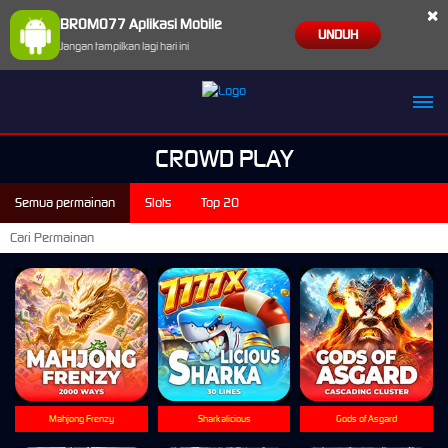
×
BROMO77 Aplikasi Mobile
UNDUH
Jangan tampilkan lagi hari ini
CROWD PLAY
Semua permainan
Slots
Top 20
Mahjong Frenzy
Sharkalicious
Gods of Asgard