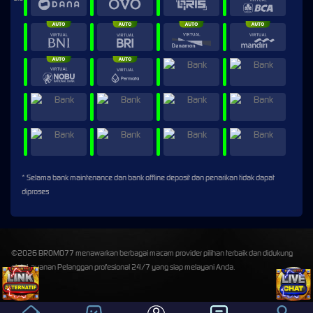
* Selama bank maintenance dan bank offline deposit dan penarikan tidak dapat
diproses
©2026 BROMO77 menawarkan berbagai macam provider pilihan terbaik dan didukung
oleh Layanan Pelanggan profesional 24/7 yang siap melayani Anda.