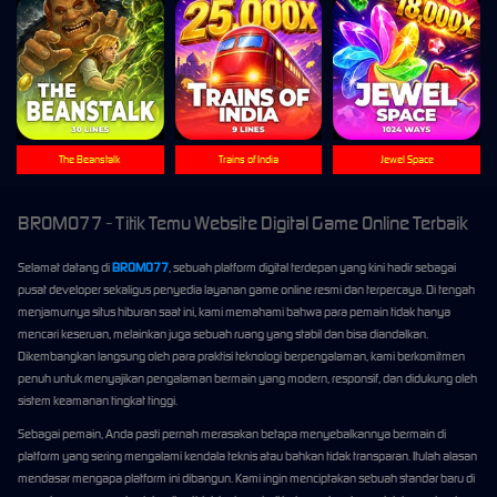
The Beanstalk
Trains of India
Jewel Space
BROMO77 - Titik Temu Website Digital Game Online Terbaik
Selamat datang di
BROMO77
, sebuah platform digital terdepan yang kini hadir sebagai
pusat developer sekaligus penyedia layanan game online resmi dan terpercaya. Di tengah
menjamurnya situs hiburan saat ini, kami memahami bahwa para pemain tidak hanya
mencari keseruan, melainkan juga sebuah ruang yang stabil dan bisa diandalkan.
Dikembangkan langsung oleh para praktisi teknologi berpengalaman, kami berkomitmen
penuh untuk menyajikan pengalaman bermain yang modern, responsif, dan didukung oleh
sistem keamanan tingkat tinggi.
Sebagai pemain, Anda pasti pernah merasakan betapa menyebalkannya bermain di
platform yang sering mengalami kendala teknis atau bahkan tidak transparan. Itulah alasan
mendasar mengapa platform ini dibangun. Kami ingin menciptakan sebuah standar baru di