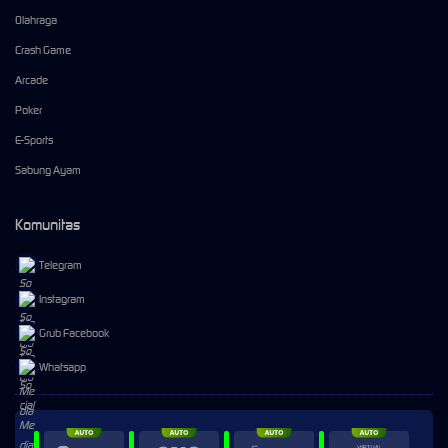
Olahraga
Crash Game
Arcade
Poker
E-Sports
Sabung Ayam
Komunitas
Telegram
Instagram
Grub Facebook
Whatsapp