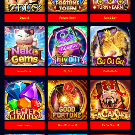
Zeus M
Fortune Totem
Turn & Earn
Neko Gems
Fly Out
Gu Gu Gu M
Jewel Luxury
Good Fortune M
Fa Cai Shen M