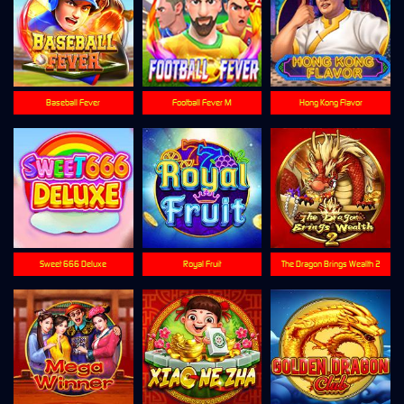
Baseball Fever
Football Fever M
Hong Kong Flavor
Sweet 666 Deluxe
Royal Fruit
The Dragon Brings Wealth 2