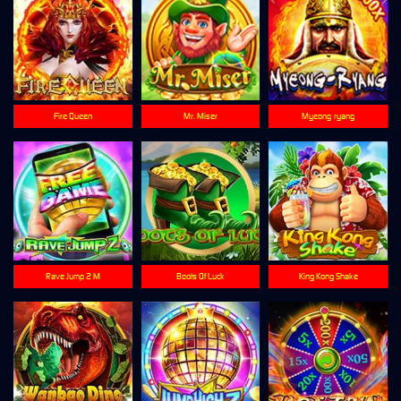
Fire Queen
Mr. Miser
Myeong-ryang
Rave Jump 2 M
Boots Of Luck
King Kong Shake