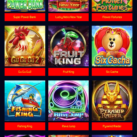
Super Power Bank
Lucky Neko New Year
Flower Fortunes
Gu Gu Gu2
Fruit King
Six Gacha
Fishing King
Rave Jump
Pyramid Raider