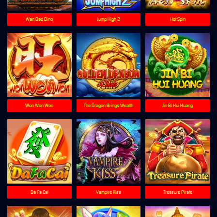
Wan Bao Dino
Jump High 2
Hot Spin
Won Won Won
The Dragon Brings Wealth
Jin Bi Hui Huang
Da Fa Cai
Vampire Kiss
Treasure Pirate