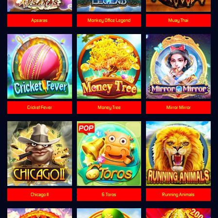
Apsaras
Monkey Office Legend
Muay Thai
Cricket Fever
Money Tree
Mirror Mirror
Chicago II
6 Toros
Running Animals