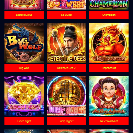
Ecstatic Circus
So Sweet
Chameleon
Big Wolf
Detective Dee 2
Hephaestus
Disco Night
Jump Higher
Ne Zha Advent